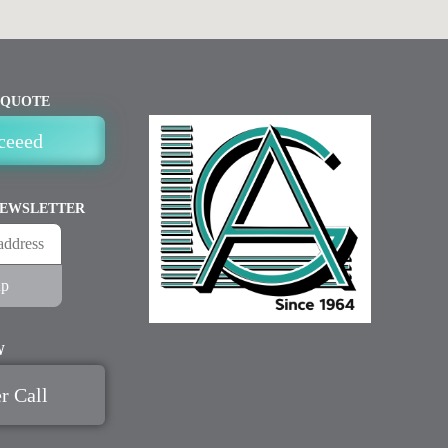
 QUOTE
ceeed
NEWSLETTER
W
r Call