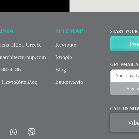
ΩΝΙΑ
SITEMAP
START YOUR
Pro
thens 11251 Greece
Κεντρική
narchitectgroup.com
Ιστορία
GET EMAIL 
 8834186
Blog
 Πανταζόπουλος
Επικοινωνία
CALL US NO
Vibe