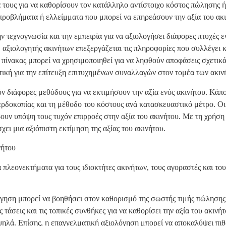
ία τους για να καθορίσουν τον κατάλληλο αντίστοιχο κόστος πώλησης 
προβλήματα ή ελλείμματα που μπορεί να επηρεάσουν την αξία του ακι
ν τεχνογνωσία και την εμπειρία για να αξιολογήσει διάφορες πτυχές ε
 αξιολογητής ακινήτων επεξεργάζεται τις πληροφορίες που συλλέγει κα
ο πίνακας μπορεί να χρησιμοποιηθεί για να ληφθούν αποφάσεις σχετικ
τική για την επίτευξη επιτυχημένων συναλλαγών στον τομέα των ακιν
ν διάφορες μεθόδους για να εκτιμήσουν την αξία ενός ακινήτου. Κάπο
ρδοκοπίας και τη μέθοδο του κόστους ανά κατασκευαστικό μέτρο. Οι α
άβουν υπόψη τους τυχόν επιρροές στην αξία του ακινήτου. Με τη χρή
ει μια αξιόπιστη εκτίμηση της αξίας του ακινήτου.
νήτου
πλεονεκτήματα για τους ιδιοκτήτες ακινήτων, τους αγοραστές και το
λόγηση μπορεί να βοηθήσει στον καθορισμό της σωστής τιμής πώλησης 
 τάσεις και τις τοπικές συνθήκες για να καθορίσει την αξία του ακιν
ψηλά. Επίσης, η επαγγελματική αξιολόγηση μπορεί να αποκαλύψει πι