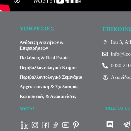
ΥΠΗΡΕΣΙΕΣ
ΕΠΙΚΟΙΝ
Iou 3, A
Ανάδειξη Ακινήτων &
Επιχειρήσεων
info@leo
Πωλήσεις & Real Estate
0030 210
Περιβαλλοντολογικό Κτήριο
Λεωνίδας
Περιβαλλοντολογικό Σεμινάριο
Αρχιτεκτονική & Σχεδιασμός
Κατασκευές & Ανακαινίσεις
TALK TO US
SOCIAL