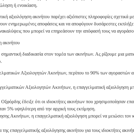
πώληση ή ενοικίαση.
ατική αξιολόγηση ακινήτου παρέχει αξιόπιστες πληροφορίες σχετικά με
νουν ενημερωμένες αποφάσεις και να αποφύγουν δυσάρεστες εκπλήξε
νακαλύψεις που μπορεί να επηρεάσουν την απόφασή τους να αγοράσουν
η ακινήτου
 σημαντική διαδικασία στον τομέα των ακινήτων. Ας ρίξουμε μια ματι
.
ελματικών Αξιολογητών Ακινήτων, περίπου το 90% των αγοραστών ακ
ελματικών Αξιολογητών Ακινήτων, η επαγγελματική αξιολόγηση μπορ
 Οξφόρδης έδειξε ότι οι ιδιοκτήτες ακινήτων που χρησιμοποίησαν επ
ήταν 5% υψηλότερη από την αρχική τους εκτίμηση.
σης Ακινήτων, η επαγγελματική αξιολόγηση μπορεί να μειώσει τον κί
 της επαγγελματικής αξιολόγησης ακινήτου για τους ιδιοκτήτες ακινήτ