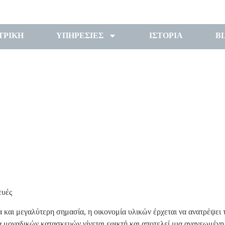
ΤΡΙΚΗ
ΥΠΗΡΕΣΙΕΣ
ΙΣΤΟΡΙΑ
B
ΕΠΙΚΟΙΝΩΝΙΑ
ΕΙΣΟΔΟΣ
ευές
 και μεγαλύτερη σημασία, η οικονομία υλικών έρχεται να ανατρέψει 
α μοναδικών κατασκευών γίνεται εφικτή και αποτελεί μια ανανεωμένη