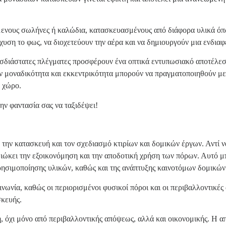
μενους σωλήνες ή καλώδια, κατασκευασμένους από διάφορα υλικά όπ
ιάχυση το φως, να διοχετεύουν την αέρα και να δημιουργούν μια ενδι
ισδιάστατες πλέγματες προσφέρουν ένα οπτικά εντυπωσιακό αποτέλεσ
 μοναδικότητα και εκκεντρικότητα μπορούν να πραγματοποιηθούν με
ν χώρο.
ν φαντασία σας να ταξιδέψει!
την κατασκευή και τον σχεδιασμό κτιρίων και δομικών έργων. Αντί 
διώκει την εξοικονόμηση και την αποδοτική χρήση των πόρων. Αυτό μπ
ησιμοποίησης υλικών, καθώς και της ανάπτυξης καινοτόμων δομικών
ινωνία, καθώς οι περιορισμένοι φυσικοί πόροι και οι περιβαλλοντικές
σκευής.
η, όχι μόνο από περιβαλλοντικής απόψεως, αλλά και οικονομικής. Η α