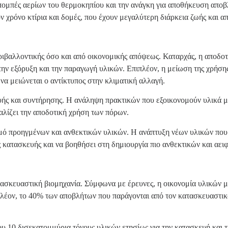
πομπές αερίων του θερμοκηπίου και την ανάγκη για αποθήκευση αποβ
 χρόνο κτίρια και δομές, που έχουν μεγαλύτερη διάρκεια ζωής και α
ιβαλλοντικής όσο και από οικονομικής απόψεως. Καταρχάς, η αποδοτ
την εξόρυξη και την παραγωγή υλικών. Επιπλέον, η μείωση της χρήση
α μειώνεται ο αντίκτυπος στην κλιματική αλλαγή.
υής και συντήρησης. Η ανάληψη πρακτικών που εξοικονομούν υλικά μπ
αλίζει την αποδοτική χρήση των πόρων.
σμό προηγμένων και ανθεκτικών υλικών. Η ανάπτυξη νέων υλικών που ε
ς κατασκευής και να βοηθήσει στη δημιουργία πιο ανθεκτικών και αει
ατασκευαστική βιομηχανία. Σύμφωνα με έρευνες, η οικονομία υλικών 
πλέον, το 40% των αποβλήτων που παράγονται από τον κατασκευαστικ
ου 10 δισεκατομμύρια τόνους υλικών ετησίως για την κατασκευή και 