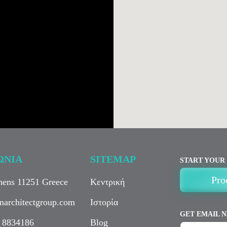
ΩΝΙΑ
SITEMAP
START YOUR
Pro
thens 11251 Greece
Κεντρική
narchitectgroup.com
Ιστορία
GET EMAIL 
 8834186
Blog