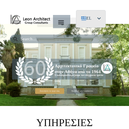
EL
EN
DE
Αρχιτεκτονικό Γραφείο
στην Αθήνα από το 1964
Επαναπροσδιορίζουμε τον σύγχρονο τρόπο
ζωής
Ξεκινήστε το έργο σας
Προβολή χαρτοφυλακίου
ΥΠΗΡΕΣΙΕΣ