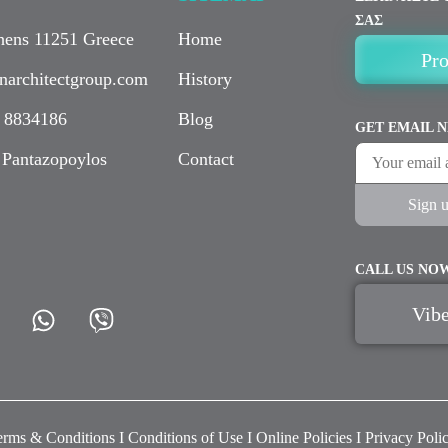
ΣΑΣ
thens 11251 Greece
Home
Pr
narchitectgroup.com
History
 8834186
Blog
GET EMAIL 
 Pantazopoylos
Contact
CALL US NO
Vibe
rms & Conditions I Conditions of Use I Online Policies I Privacy Poli