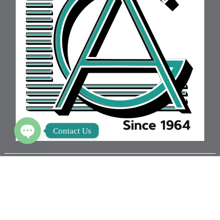
Contact Us
Open chaty
Developed by Leon Architect Group
Terms & Conditions I Conditions of Use I Online Policies I
Privacy Policy